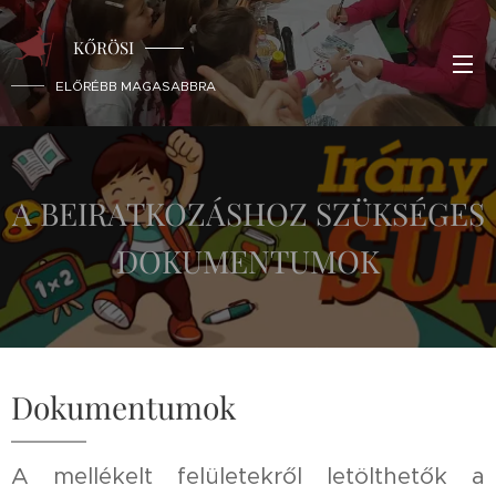
KŐRÖSI
ELŐRÉBB MAGASABBRA
A BEIRATKOZÁSHOZ SZÜKSÉGES
DOKUMENTUMOK
Dokumentumok
A mellékelt felületekről letölthetők a