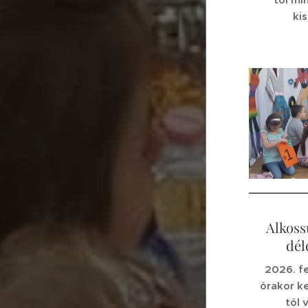
ki
Alkoss
dél
2026. f
órakor k
tól 