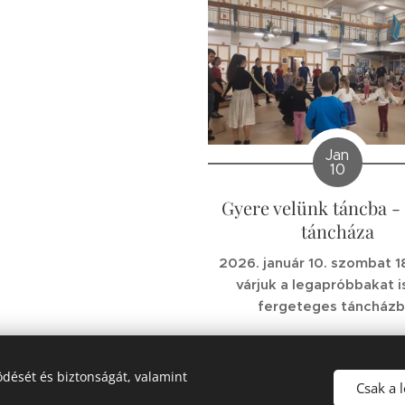
Jan
10
Gyere velünk táncba -
táncháza
2026. január 10. szombat 1
várjuk a legapróbbakat i
fergeteges táncházb
dését és biztonságát, valamint
Csak a 