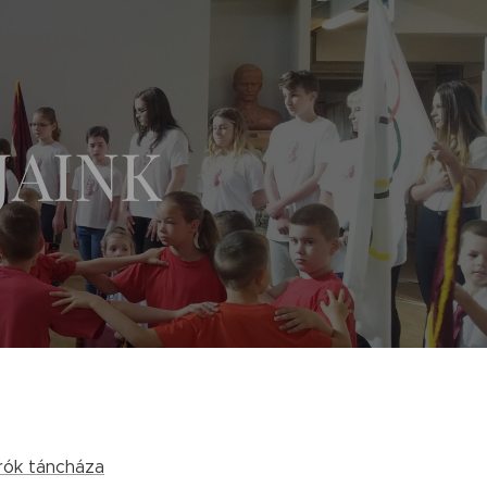
JAINK
prók táncháza