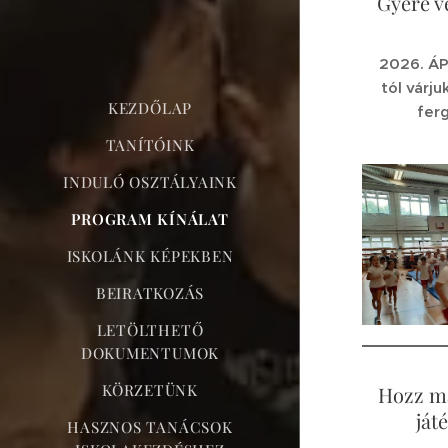
Gyere v
2026. ÁP
tól várj
KEZDŐLAP
fer
TANÍTÓINK
INDULÓ OSZTÁLYAINK
PROGRAM KÍNÁLAT
ISKOLÁNK KÉPEKBEN
BEIRATKOZÁS
LETÖLTHETŐ
DOKUMENTUMOK
KÖRZETÜNK
Hozz ma
ját
HASZNOS TANÁCSOK