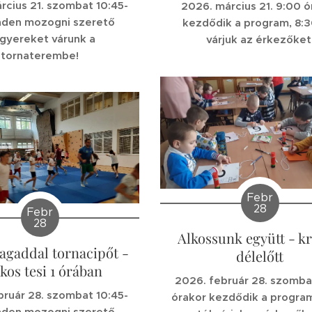
rcius 21. szombat 10:45-
2026. március 21. 9:00 ó
nden mozogni szerető
kezdődik a program, 8:3
sgyereket várunk a
várjuk az érkezőket
tornaterembe!
Febr
28
Febr
28
Alkossunk együtt - kr
gaddal tornacipőt -
délelőtt
ékos tesi 1 órában
2026. február 28. szomba
bruár 28. szombat 10:45-
órakor kezdődik a program
nden mozogni szerető