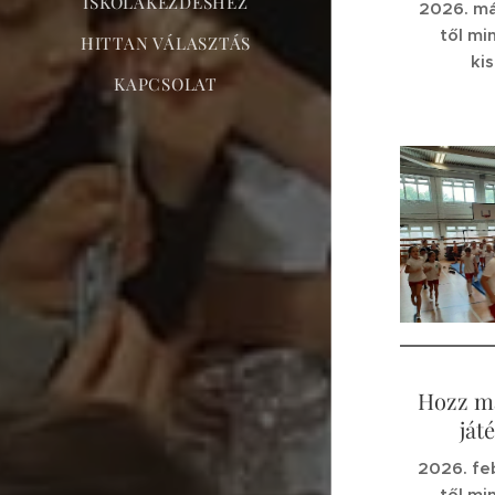
ISKOLAKEZDÉSHEZ
2026. má
től mi
HITTAN VÁLASZTÁS
ki
KAPCSOLAT
Hozz ma
ját
2026. fe
től mi