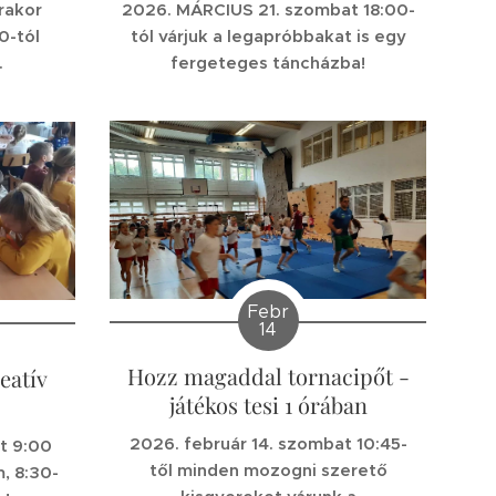
2026. MÁRCIUS 21. szombat 18:00-
rakor
tól várjuk a legapróbbakat is egy
0-tól
fergeteges táncházba!
.
Febr
14
Hozz magaddal tornacipőt -
eatív
játékos tesi 1 órában
2026. február 14. szombat 10:45-
t 9:00
től minden mozogni szerető
, 8:30-