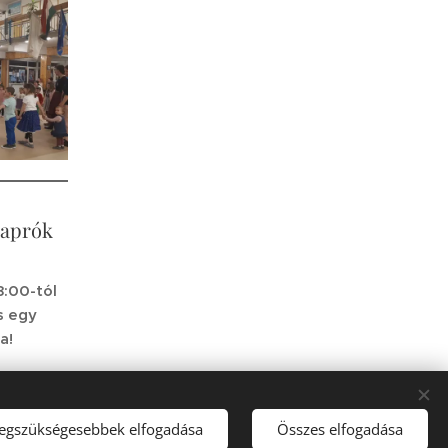
 aprók
8:00-tól
s egy
a!
legszükségesebbek elfogadása
Összes elfogadása