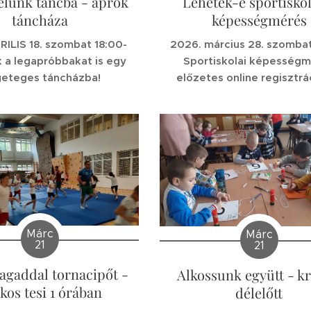
elünk táncba - aprók
Lehetek-e sportiskol
táncháza
képességmérés
RILIS 18. szombat 18:00-
2026. március 28. szombat
uk a legapróbbakat is egy
Sportiskolai képesség
geteges táncházba!
előzetes online regisztrác
Márc
Márc
21
21
gaddal tornacipőt -
Alkossunk együtt - kr
ékos tesi 1 órában
délelőtt