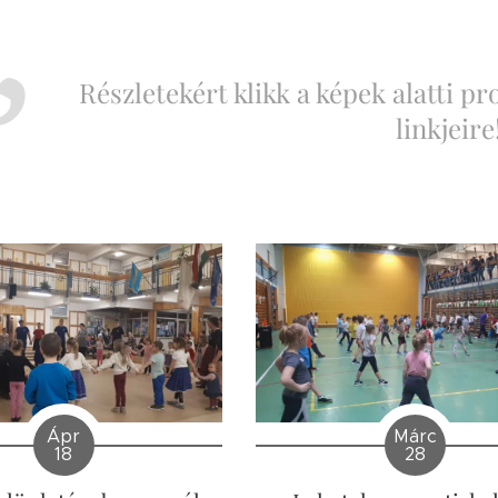
Részletekért klikk a képek alatti pr
linkjeire
Ápr
Márc
18
28