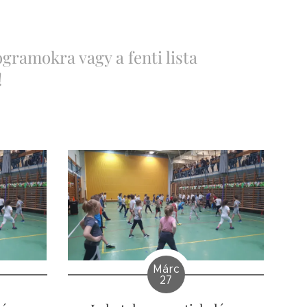
ogramokra vagy a fenti lista
!
Márc
27