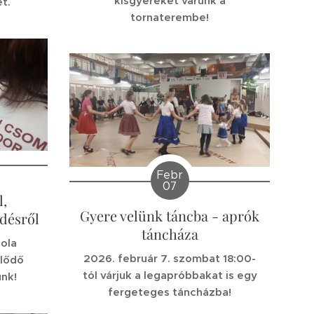
kisgyereket várunk a
et.
tornaterembe!
Febr
07
l,
Gyere velünk táncba - aprók
désről
táncháza
kola
2026. február 7. szombat 18:00-
klődő
tól várjuk a legapróbbakat is egy
unk!
fergeteges táncházba!