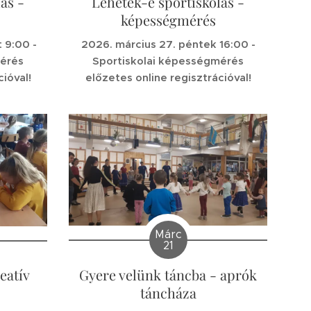
ás -
Lehetek-e sportiskolás -
képességmérés
 9:00 -
2026. március 27. péntek 16:00 -
mérés
Sportiskolai képességmérés
ióval!
előzetes online regisztrációval!
Márc
21
Gyere velünk táncba - aprók
eatív
táncháza