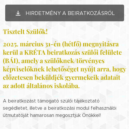
HIRDETMÉNY A BEIRATKOZÁSRÓL
Tisztelt Szülők!
2025. március 31-én (hétfő) megnyitásra
kerül a KRÉTA beiratkozás szülői felülete
(BÁI), amely a szülőknek/törvényes
képviselőknek lehetőséget nyújt arra, ho
gy
előzetesen beküldjék gyermekeik adatait
az adott általános iskolába.
A beiratkozást támogató szülői tájékoztató
segédletet, illetve a beiratkozási modul felhasználói
útmutatóját hamarosan megosztjuk Önökkel!