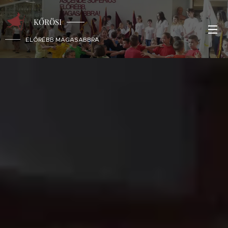
KŐRÖSI
ELŐRÉBB MAGASABBRA