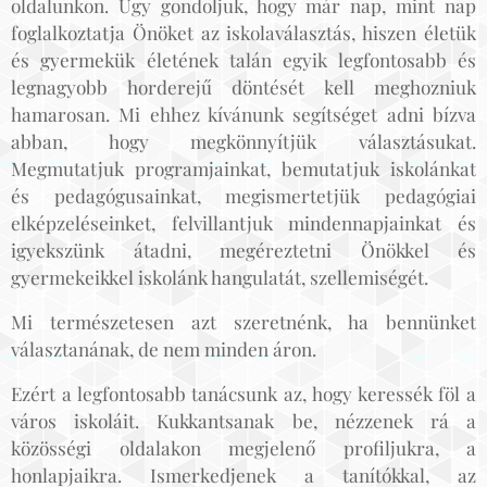
oldalunkon. Úgy gondoljuk, hogy már nap, mint nap
foglalkoztatja Önöket az iskolaválasztás, hiszen életük
és gyermekük életének talán egyik legfontosabb és
legnagyobb horderejű döntését kell meghozniuk
hamarosan. Mi ehhez kívánunk segítséget adni bízva
abban, hogy megkönnyítjük választásukat.
Megmutatjuk programjainkat, bemutatjuk iskolánkat
és pedagógusainkat, megismertetjük pedagógiai
elképzeléseinket, felvillantjuk mindennapjainkat és
igyekszünk átadni, megéreztetni Önökkel és
gyermekeikkel iskolánk hangulatát, szellemiségét.
Mi természetesen azt szeretnénk, ha bennünket
választanának, de nem minden áron.
Ezért a legfontosabb tanácsunk az, hogy keressék föl a
város iskoláit. Kukkantsanak be, nézzenek rá a
közösségi oldalakon megjelenő profiljukra, a
honlapjaikra. Ismerkedjenek a tanítókkal, az