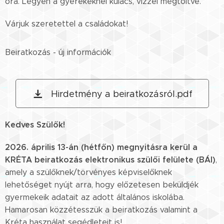
óra. Legyen a gyerekeknél kulacs, vízzel megtöltve.
Várjuk szeretettel a családokat!
Beiratkozás - új információk
Hirdetmény a beiratkozásról.pdf
Kedves Szülők!
2026. április 13-án (hétfőn) megnyitásra kerül a
KRÉTA beiratkozás elektronikus szülői felülete (BÁI)
,
amely a szülőknek/törvényes képviselőknek
lehetőséget nyújt arra, hogy előzetesen beküldjék
gyermekeik adatait az adott általános iskolába.
Hamarosan közzétesszük a beiratkozás valamint a
Kréta használat segédleteit is!