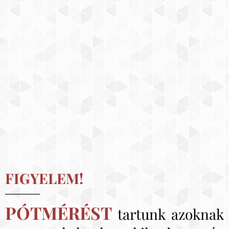
FIGYELEM!
PÓTMÉRÉST
ta
rtunk azoknak