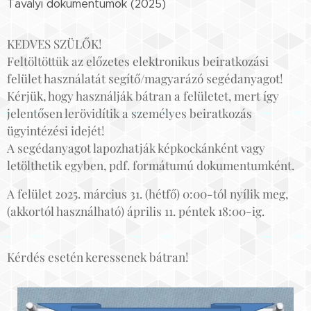
Tavalyi dokumentumok (2025)
KEDVES SZÜLŐK!
Feltöltöttük az előzetes elektronikus beiratkozási
felület használatát segítő/magyarázó segédanyagot!
Kérjük, hogy használják bátran a felületet, mert így
jelentősen lerövidítik a személyes beiratkozás
ügyintézési idejét!
A segédanyagot lapozhatják képkockánként vagy
letölthetik egyben, pdf. formátumú dokumentumként.
A felület 2025. március 31. (hétfő) 0:00-tól nyílik meg,
(akkortól használható) április 11. péntek 18:00-ig.
Kérdés esetén keressenek bátran!