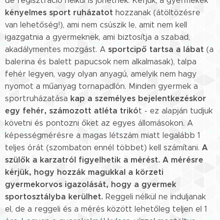
de regisztráció nélkül is jöhetnek. Kérjük, a gyermekek
kényelmes sport ruházatot
hozzanak (átöltözésre
van lehetőség!), ami nem csúszik le, amit nem kell
igazgatnia a gyermeknek, ami biztosítja a szabad,
sportcipő tartsa a lábat
akadálymentes mozgást. A
(a
balerina és balett papucsok nem alkalmasak), talpa
fehér legyen, vagy olyan anyagú, amelyik nem hagy
nyomot a műanyag tornapadlón. Minden gyermek a
kap a személyes bejelentkezéskor
sportruházatása
egy
fehér, számozott atléta trikó
t - ez alapján tudjuk
követni és pontozni őket az egyes állomásokon. A
képességmérésre a magas létszám miatt legalább 1
A
teljes órát (szombaton ennél többet) kell számítani.
szülők a karzatról figyelhetik a mérést. A mérésre
kérjük, hogy hozzák magukkal a körzeti
gyermekorvos igazolását, hogy a gyermek
sportosztályba kerülhet.
Reggeli nélkül ne induljanak
el, de a reggeli és a mérés között lehetőleg teljen el 1