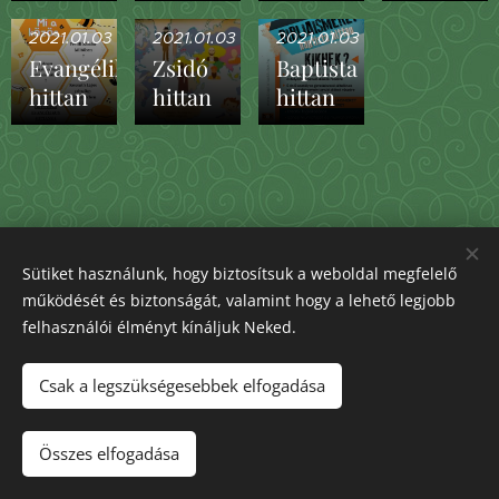
2021.01.03
2021.01.03
2021.01.03
Evangélikus
Zsidó
Baptista
hittan
hittan
hittan
Sütiket használunk, hogy biztosítsuk a weboldal megfelelő
működését és biztonságát, valamint hogy a lehető legjobb
felhasználói élményt kínáljuk Neked.
Csak a legszükségesebbek elfogadása
Összes elfogadása
Sulikukucska
Sütik