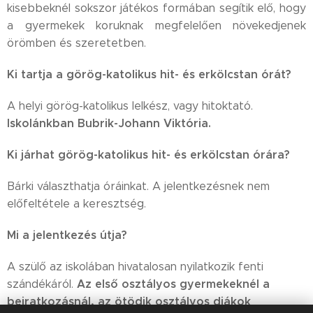
kisebbeknél sokszor játékos formában segítik elő, hogy
a gyermekek koruknak megfelelően növekedjenek
örömben és szeretetben.
Ki tartja a görög-katolikus hit- és erkölcstan órát?
A helyi görög-katolikus lelkész, vagy hitoktató.
Iskolánkban Bubrik-Johann Viktória.
Ki járhat görög-katolikus hit- és erkölcstan órára?
Bárki választhatja óráinkat. A jelentkezésnek nem
előfeltétele a keresztség.
Mi a jelentkezés útja?
A szülő az iskolában hivatalosan nyilatkozik fenti
Az első osztályos gyermekeknél a
szándékáról.
beiratkozásnál, az ötödik osztályos diákok