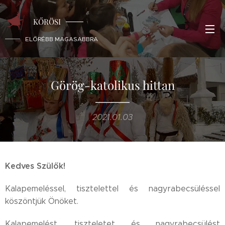
KŐRÖSI
ELŐRÉBB MAGASABBRA
Görög-katolikus hittan
2021.01.03
Kedves Szülők!
Kalapemeléssel, tisztelettel és nagyrabecsüléssel
köszöntjük Önöket.
Kalapemelést, tiszteletet és nagyrabecsülést