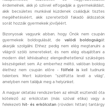
érdemelnek, akik jó szívvel elfogadják a gyermekáldást,
akik becsületes munkával küzdenek családjuk tisztes
megélhetéséért, akik szeretetből fakadó áldozatok
sorát hozzák gyermekeik jövőjéért.
Bizonyosak vagyunk abban, hogy Önök nem csupán
valódi boldogság
gyermekeik boldogulását, de
át
akarják szolgálni. Ehhez pedig nem elég megtanulni a
világról szóló ismereteket, és nem elég elsajátítani a
modern élet kihívásaihoz elengedhetetlenül szükséges
készségeket sem. Az emberhez méltó, valóban boldog
fölfelé is
élethez nem csupán előre -
kell tudnunk
tekinteni. Mert különben "szélfútta levél a világ",
amelyben nem találjuk meg a helyünket.
A magyar oktatási rendszerben az elmúlt esztendő óta
kötelező az erkölcstan (más szóval etika) vagy a
hit- és erkölcstan
felekezeti
(röviden: hittan) tantárgy