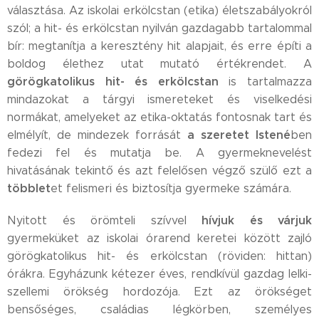
választása. Az iskolai erkölcstan (etika) életszabályokról
szól; a hit- és erkölcstan nyilván gazdagabb tartalommal
bír: megtanítja a keresztény hit alapjait, és erre építi a
boldog élethez utat mutató értékrendet. A
görögkatolikus hit- és erkölcstan
is tartalmazza
mindazokat a tárgyi ismereteket és viselkedési
normákat, amelyeket az etika-oktatás fontosnak tart és
a szeretet Istené
elmélyít, de mindezek forrását
ben
fedezi fel és mutatja be. A gyermeknevelést
hivatásának tekintő és azt felelősen végző szülő ezt a
többlet
et felismeri és biztosítja gyermeke számára.
hívjuk és várjuk
Nyitott és örömteli szívvel
gyermeküket az iskolai órarend keretei között zajló
görögkatolikus hit- és erkölcstan (röviden: hittan)
órákra. Egyházunk kétezer éves, rendkívül gazdag lelki-
szellemi örökség hordozója. Ezt az örökséget
bensőséges, családias légkörben, személyes