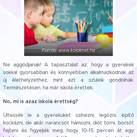
Forrás: www.koloknet.hu
Ne aggódjanak! A tapasztalat az, hogy a gyerekek
sokkal gyorsabban és könnyebben alkalmazkodnak az
új élethelyzethez, mint azt a szüleik gondolnák.
Természetesen, ha már iskola érettek.
No, mi is azaz iskola érettség?
Ültessék le a gyereküket színezni, legózni, építő
kockázni, de akár narancsot hámozni, diót törni, borsót
fejteni és figyeljék meg, hogy 10-15 percen át egy