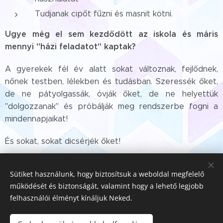
Tudjanak cipőt fűzni és masnit kötni.
Ugye még el sem kezdődött az iskola és máris
mennyi "házi feladatot" kaptak?
A gyerekek fél év alatt sokat változnak, fejlődnek,
nőnek testben, lélekben és tudásban. Szeressék őket,
de ne pátyolgassák, óvják őket, de ne helyettük
"dolgozzanak" és próbálják meg rendszerbe fogni a
mindennapjaikat!
És sokat, sokat dicsérjék őket!
Forrás:
www.erkeliskola.hu
Sütiket használunk, hogy biztosítsuk a weboldal megfelelő
működését és biztonságát, valamint hogy a lehető legjobb
felhasználói élményt kínáljuk Neked.
Share