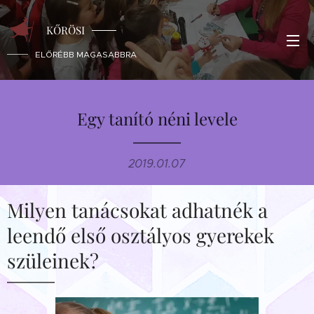
KŐRÖSI
ELŐRÉBB MAGASABBRA
Egy tanító néni levele
2019.01.07
Milyen tanácsokat adhatnék a
leendő első osztályos gyerekek
szüleinek?