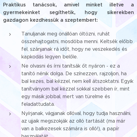
Praktikus tanácsok, amivel minket illetve a
gyermekeinket segíthetik, hogy sikerekben
gazdagon kezdhessük a szeptembert:
Tanuljanak meg önállóan öltözni, ruhát
összehajtogatni, mosdóba menni. Keltsék előbb
fel, szánjanak rá időt, hogy ne veszekedés és
kapkodás legyen belőle.
Ne olvasni és írni tanítsák őt nyáron - ez a
tanító nénik dolga. De színezzen, rajzoljon, ha
bal kezes, bal kézzel, nem kell átszoktatni. Egyik
tanítványom bal kézzel sokkal szebben ír, mint
egy másik jobbal, mert van türelme és
feladattudata.
Nyírjanak, vágjanak ollóval, hogy tudja használni,
az ujjaik megszokják az olló tartását (ma már
van a balkezesek számára is olló!), a papír
használatát