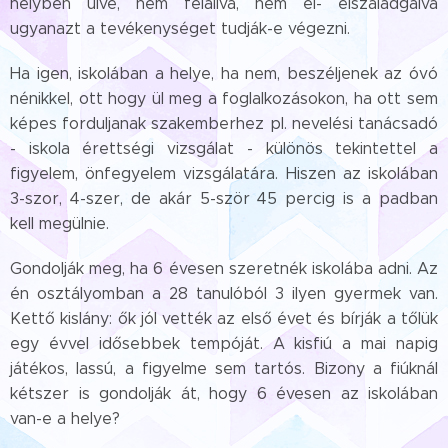
helyben ülve, nem felállva, nem el- elszaladgálva
ugyanazt a tevékenységet tudják-e végezni.
Ha igen, iskolában a helye, ha nem, beszéljenek az óvó
nénikkel, ott hogy ül meg a foglalkozásokon, ha ott sem
képes forduljanak szakemberhez pl. nevelési tanácsadó
- iskola érettségi vizsgálat - különös tekintettel a
figyelem, önfegyelem vizsgálatára. Hiszen az iskolában
3-szor, 4-szer, de akár 5-ször 45 percig is a padban
kell megülnie.
Gondolják meg, ha 6 évesen szeretnék iskolába adni. Az
én osztályomban a 28 tanulóból 3 ilyen gyermek van.
Kettő kislány: ők jól vették az első évet és bírják a tőlük
egy évvel idősebbek tempóját. A kisfiú a mai napig
játékos, lassú, a figyelme sem tartós. Bizony a fiúknál
kétszer is gondolják át, hogy 6 évesen az iskolában
van-e a helye?